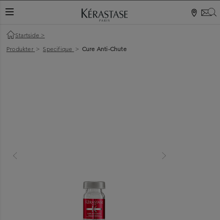
S
VEKSLINGSNAVIGASJON
Startside
>
Produkter
>
Specifique
>
Cure Anti-Chute