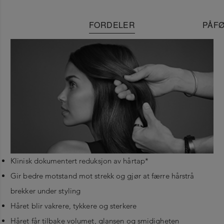
FORDELER
PÅFØ
Klinisk dokumentert reduksjon av hårtap*
Gir bedre motstand mot strekk og gjør at færre hårstrå
brekker under styling
Håret blir vakrere, tykkere og sterkere
Håret får tilbake volumet, glansen og smidigheten