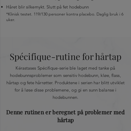
Håret blir silkemykt. Slutt på fet hodebunn
*Klinisk testet. 119/130 personer kontra placebo. Daglig bruk i 6
“
uker.
Hovedingredienser
Påføres i tørt eller håndkletørt hår 3 ganger i uken i
6 uker. Én dose tilsvarer én påføring. Påføres
Aminexil 15 000 PPM
: Den verdifulle blandingen med
direkte i hodebunnen, seksjon for seksjon.
Denne kuren kan brukes med Spécifique-
Masseres inn med fingertuppene. Frisér håret som
®
®
Aminexil,
GlucoLipide GL
og Madecassoside
Spécifique-rutine for hårtap
rutinen i fire trinn, etter Bain Prévention med
vanlig. Skal ikke skylles ut.
opprettholder hårets fylde*. Den forbedrer vevet rundt
Clarisonic og Masque Hydra-Apaisant.
Kérastases Spécifique-serie ble laget med tanke på
hårroten og gjør det mer fleksibelt og elastisk, slik at
”
hodebunnsproblemer som sensitiv hodebunn, kløe, flass,
hårroten får bedre feste i hodebunnen.
hårtap og fete hårrøtter. Produktene i serien har blitt utviklet
Rhamnose
: Plantesukker med antialdringsegenskaper som
for å løse disse problemene, og gi en sunn balanse i
stimulerer produksjonen av kollagen og elastin, noe som
hodebunnen.
gjør huden fast og smidig.
Denne rutinen er beregnet på problemer med
AOX-kompleks
: Beskytter mot oksiderende stress.
hårtap
*Klinisk testet. 119/130 personer kontra placebo. Daglig
bruk i 6 uker.