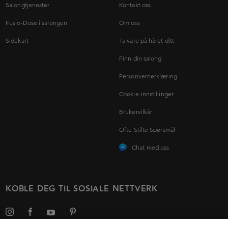
Salongtjenester
Kontakt oss
Fusio-Dose i salongen
Om oss
Sidekart
Ta vare på håret ditt
Finn din salong
Personvernerklæring
Cookie-innstillinger
Brukervilkår
Ofte Stilte Spørsmål
Chat med oss
KOBLE DEG TIL SOSIALE NETTVERK