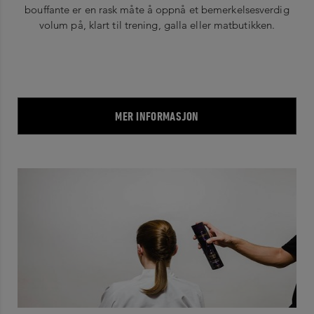
bouffante er en rask måte å oppnå et bemerkelsesverdig
volum på, klart til trening, galla eller matbutikken.
MER INFORMASJON