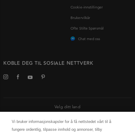
Cookie-innstillinger
Brukervilkår
Ofte Stilte Spørsmål
Chat med oss
KOBLE DEG TIL SOSIALE NETTVERK
Velg ditt land
INFORMASJON OM PRODUSENTEN
Vi bruker informasjonskapsler for å få nettstedet vårt til å
Kérastase Paris
fungere ordentlig, tilpasse innhold og annonser, tilby