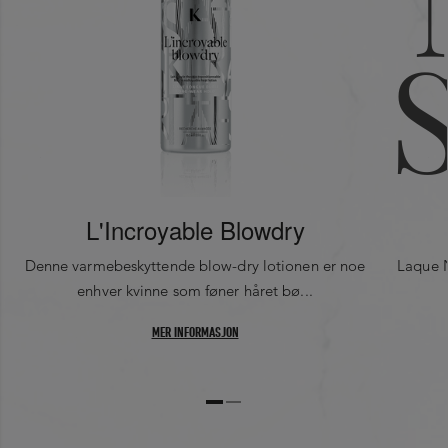
0
0
0
0
L'Incroyable Blowdry
Denne varmebeskyttende blow-dry lotionen er noe
Laque N
enhver kvinne som føner håret bø...
MER INFORMASJON