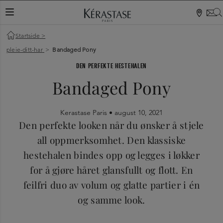
VEKSLINGSNAVIGASJON
Startside
>
pleie-ditt-har
>
Bandaged Pony
DEN PERFEKTE HESTEHALEN
Bandaged Pony
Kerastase Paris •
august 10, 2021
Den perfekte looken når du ønsker å stjele
all oppmerksomhet. Den klassiske
hestehalen bindes opp og legges i løkker
for å gjøre håret glansfullt og flott. En
feilfri duo av volum og glatte partier i én
og samme look.