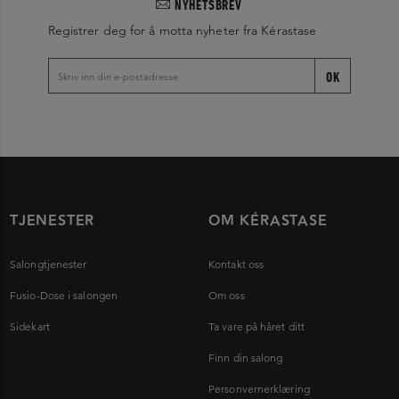
NYHETSBREV
Registrer deg for å motta nyheter fra Kérastase
OK
TJENESTER
OM KÉRASTASE
Salongtjenester
Kontakt oss
Fusio-Dose i salongen
Om oss
Sidekart
Ta vare på håret ditt
Finn din salong
Personvernerklæring