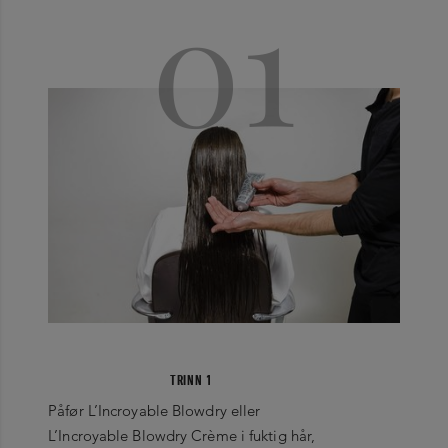
01
TRINN 1
Påfør L’Incroyable Blowdry eller
L’Incroyable Blowdry Crème i fuktig hår,