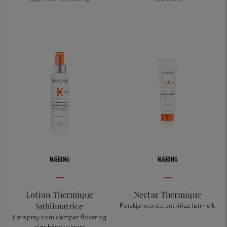
NÆRING
NÆRING
Lotion Thermique
Nectar Thermique
Sublimatrice
Forskjønnende anti-frizz fønmelk
Fønspray som demper floker og
gjør håret vakrere