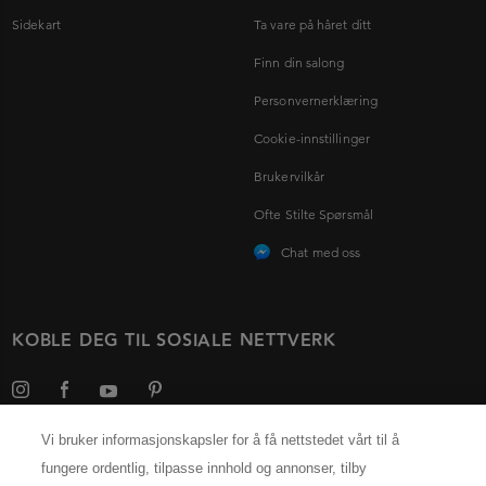
Sidekart
Ta vare på håret ditt
Finn din salong
Personvernerklæring
Cookie-innstillinger
Brukervilkår
Ofte Stilte Spørsmål
Chat med oss
KOBLE DEG TIL SOSIALE NETTVERK
Vi bruker informasjonskapsler for å få nettstedet vårt til å
fungere ordentlig, tilpasse innhold og annonser, tilby