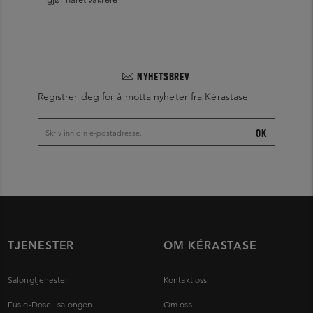
NYHETSBREV
Registrer deg for å motta nyheter fra Kérastase
OK
TJENESTER
OM KÉRASTASE
Salongtjenester
Kontakt oss
Fusio-Dose i salongen
Om oss