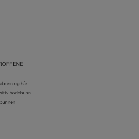
PROFFENE
debunn og hår
nsitiv hodebunn
ebunnen