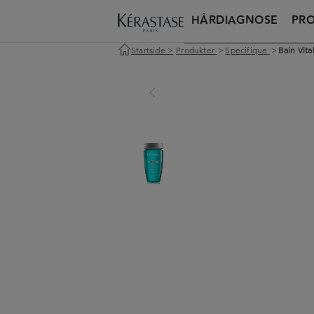
HÅRDIAGNOSE
PR
Startside
>
Produkter
>
Specifique
>
Bain Vit