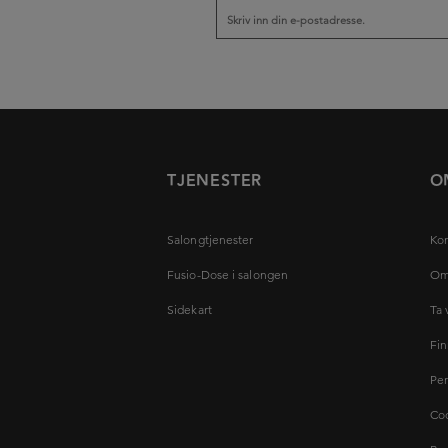
TJENESTER
O
Salongtjenester
Kon
Fusio-Dose i salongen
Om
Sidekart
Ta 
Fin
Per
Coo