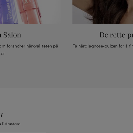
PARFUM /
FRAGRANCE
n Salon
De rette p
om forandrer hårkvaliteten på
Ta hårdiagnose-quizen for å fi
er.
EV
a Kérastase