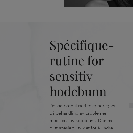
Hovedingredienser
Påfør i 
Calophyllum-olje:
roer ned irritasj
Kan kombineres med Cu
Spécifique-
betennelser.
Piroctone Olamine:
har en soppdr
rutine for
antibakteriell effekt som forhindrer
Glyserol:
tilfører fukt, virker mykg
sensitiv
på hodebunnen og beskytter den m
hodebunn
forurensning.
Mentolderivat:
virker oppfriskend
Hypoallergenisk og testet under ko
Denne produktserien er beregnet
på behandling av problemer
Uten silikon for en naturlig følelse.
med sensitiv hodebunn. Den har
blitt spesielt utviklet for å lindre