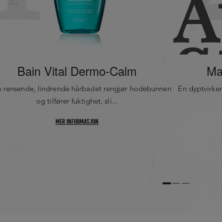
BENZOATE
GLYCERYL
LAURATE
PEG-60
HYDROGENATED
Bain Vital Dermo-Calm
Ma
CASTOR OIL
SALICYLIC ACID
e rensende, lindrende hårbadet rengjør hodebunnen
En dyptvirke
PEG-55 PROPYLENE
og tilfører fuktighet, sli...
GLYCOL OLEATE
PROPYLENE
MER INFORMASJON
GLYCOL
POLYQUATERNIUM-
10
NIACINAMIDE
MENTHOXYPROPANEDIO
PIROCTONE
OLAMINE
HELIANTHUS