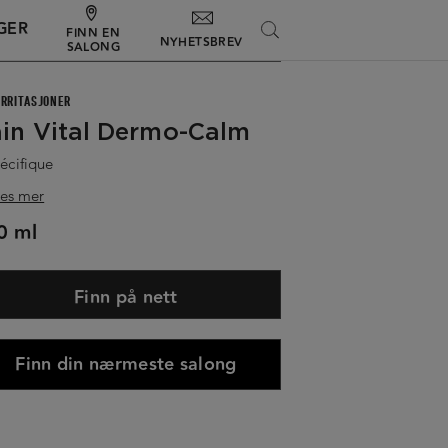
GER
SEARCH
FINN EN
NYHETSBREV
SALONG
IRRITASJONER
in Vital Dermo-Calm
écifique
es mer
0 ml
Finn på nett
Finn din nærmeste salong