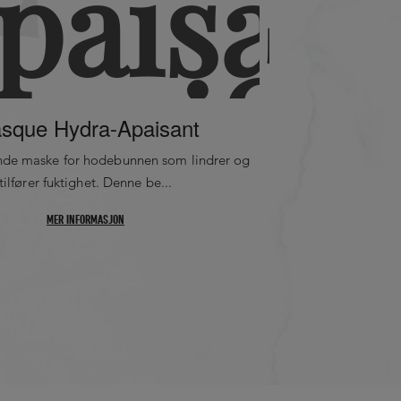
sque Hydra-Apaisant
Cur
nde maske for hodebunnen som lindrer og
Konsentrert 4-uk
tilfører fuktighet. Denne be...
hodebunnen, s
MER INFORMASJON
M
L