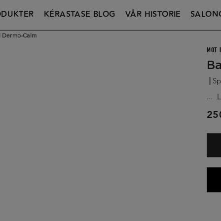
ODUKTER
KÉRASTASE BLOG
VÅR HISTORIE
SALON
al Dermo-Calm
MOT 
Ba
Sp
...
L
25