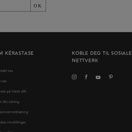
OK
M KÉRASTASE
KOBLE DEG TIL SOSIALE
NETTVERK
takt oss
 oss
vare på håret ditt
n din salong
sonvernerklæring
kie-innstillinger