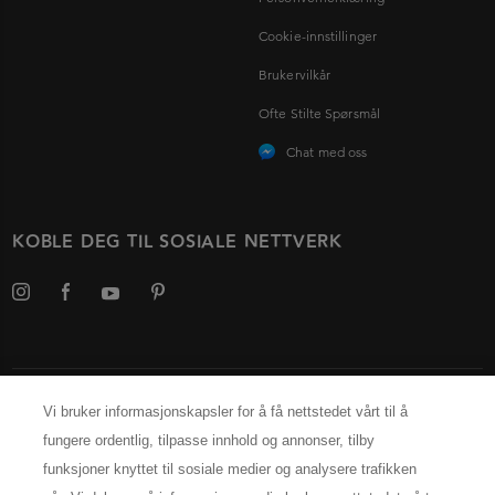
Cookie-innstillinger
Brukervilkår
Ofte Stilte Spørsmål
Chat med oss
KOBLE DEG TIL SOSIALE NETTVERK
Velg ditt land
Vi bruker informasjonskapsler for å få nettstedet vårt til å
fungere ordentlig, tilpasse innhold og annonser, tilby
INFORMASJON OM PRODUSENTEN
funksjoner knyttet til sosiale medier og analysere trafikken
Kérastase Paris