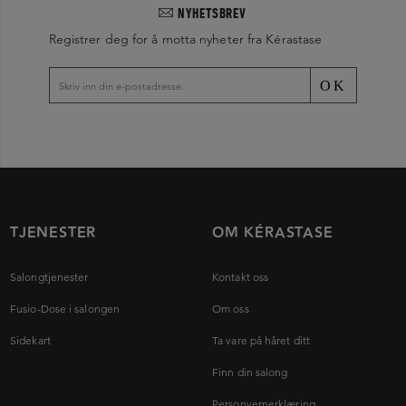
NYHETSBREV
Registrer deg for å motta nyheter fra Kérastase
OK
TJENESTER
OM KÉRASTASE
Salongtjenester
Kontakt oss
Fusio-Dose i salongen
Om oss
Sidekart
Ta vare på håret ditt
Finn din salong
Personvernerklæring