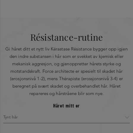
Hovedingredienser
Påføres i nyvasket og håndkletørt hår. Masseres inn
i lengdene og spissene. La virke i 5 minutter.
Fibra-Kap™:
Emulger og skyll godt ut.
Résistance-rutine
Kompenserer for manglende KAP og aktiverer nydannelsen
av disse.
Gi håret ditt et nytt liv Kérastase Résistance bygger opp igjen
SP 94.
den indre substansen i hår som er svekket av kjemisk eller
6 aminosyrer.
mekanisk aggresjon, og gjenoppretter hårets styrke og
motstandskraft. Force architecte er spesielt til skadet hår
1 hveteproteinhydrolat.
(erosjonsnivå 1-2), mens Thérapiste (erossjonsnivå 3-4) er
Sève de Résurrection:
Velkjent for sin regenererende kraft.
beregnet på svært skadet og overbehandlet hår. Håret
repareres og hårstråene blir som nye.
Liste over alle ingredienser
Håret mitt er
Aqua / Water - Cetearyl Alcohol - Paraffinum Liquidum /
Mineral Oil - Orbignya Oleifera Seed Oil - Dipalmitoylethyl
Hydroxyethylmonium Methosulfate - Parfum / Fragrance -
Cetyl Esters - Cetrimonium Chloride - Caprylyl Glycol -