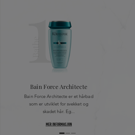
1
Linalool - Citric Acid - 2-Oleamido-1,3-Octadecanediol -
Citronellol - Bht - Glycine - Arginine - Proline - Tyrosine -
Glutamic Acid - Geraniol - Serine - Hydroxypropyltrimonium
Hydrolyzed Wheat Protein - Benzyl Alcohol - Safflower
Glucoside - Isoeugenol - Glycerin - Trehalose - Tamarindus
Bathe
Indica Seed Polysaccharide - Myrothamnus Flabellifolia Leaf
Extract
Bain Force Architecte
Bain Force Architecte er et hårbad
som er utviklet for svekket og
skadet hår. Eg...
MER INFORMASJON