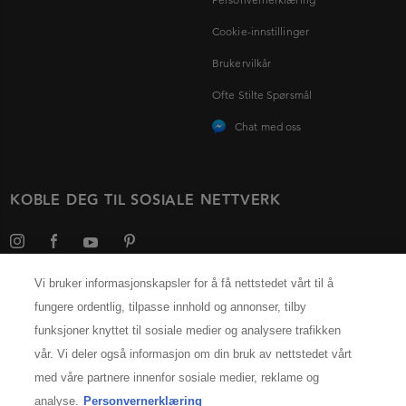
Cookie-innstillinger
Brukervilkår
Ofte Stilte Spørsmål
Chat med oss
KOBLE DEG TIL SOSIALE NETTVERK
Vi bruker informasjonskapsler for å få nettstedet vårt til å
fungere ordentlig, tilpasse innhold og annonser, tilby
Velg ditt land
funksjoner knyttet til sosiale medier og analysere trafikken
vår. Vi deler også informasjon om din bruk av nettstedet vårt
INFORMASJON OM PRODUSENTEN
med våre partnere innenfor sosiale medier, reklame og
Kérastase Paris
analyse.
Personvernerklæring