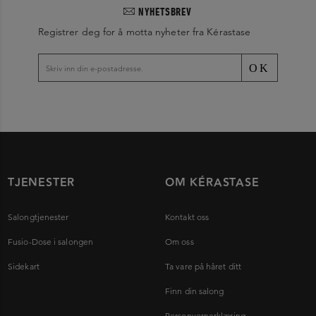
NYHETSBREV
Registrer deg for å motta nyheter fra Kérastase
OK
TJENESTER
OM KÉRASTASE
Salongtjenester
Kontakt oss
Fusio-Dose i salongen
Om oss
Sidekart
Ta vare på håret ditt
Finn din salong
Personvernerklæring