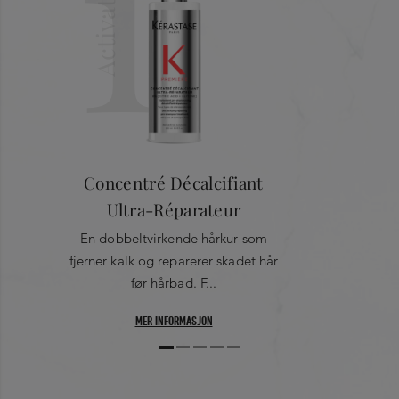
1
Activate
livløst hår. Når kalken er fjernet, trenger aminosyren
glysin
inn i hårets indre lag for å reparere i dybden. Resultatet er at
ødelagte bindinger mellom keratinkjedene kobles sammen
igjen, slik at man oppnår en dramatisk reduksjon i knekte
hårstrå.
Concentré Décalcifiant
Ultra-Réparateur
En dobbeltvirkende hårkur som
fjerner kalk og reparerer skadet hår
før hårbad. F...
MER INFORMASJON