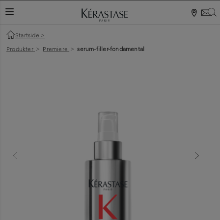
S
VEKSLINGSNAVIGASJON
Startside
>
Produkter
>
Premiere
>
serum-filler-fondamental