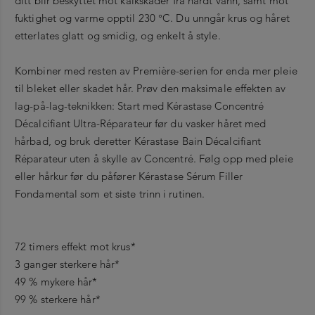
ditt blir beskyttet mot kalkskader fra hardt vann, samt mot
fuktighet og varme opptil 230 °C. Du unngår krus og håret
etterlates glatt og smidig, og enkelt å style.
Kombiner med resten av Première-serien for enda mer pleie
til bleket eller skadet hår. Prøv den maksimale effekten av
lag-på-lag-teknikken: Start med Kérastase Concentré
Décalcifiant Ultra-Réparateur før du vasker håret med
hårbad, og bruk deretter Kérastase Bain Décalcifiant
Réparateur uten å skylle av Concentré. Følg opp med pleie
eller hårkur før du påfører Kérastase Sérum Filler
Fondamental som et siste trinn i rutinen.
72 timers effekt mot krus*
3 ganger sterkere hår*
49 % mykere hår*
99 % sterkere hår*