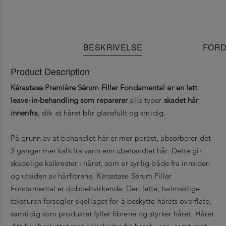
BESKRIVELSE
FORD
Product Description
Kérastase Première Sérum Filler Fondamental er en lett
leave-in-behandling som reparerer
alle typer
skadet hår
innenfra
, slik at håret blir glansfullt og smidig.
På grunn av at behandlet hår er mer porøst, absorberer det
3 ganger mer kalk fra vann enn ubehandlet hår. Dette gir
skadelige kalkrester i håret, som er synlig både fra innsiden
og utsiden av hårfibrene. Kérastase Sérum Filler
Fondamental er dobbeltvirkende: Den lette, balmaktige
teksturen forsegler skjellaget for å beskytte hårets overflate,
samtidig som produktet fyller fibrene og styrker håret. Håret