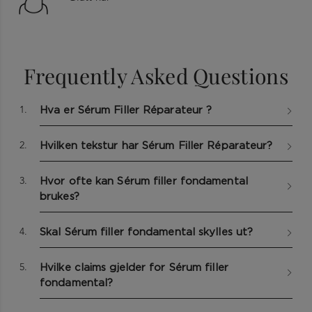
Key Ingredients
Frequently Asked Questions
Peptider:
En kjede av aminosyrer som fyller hårets overflate med
fylde.
1.
Hva er Sérum Filler Réparateur ?
Glysin:
2.
Hvilken tekstur har Sérum Filler Réparateur?
Når kalken er fjernet, trenger denne aminosyren inn i hårets
indre lag for å reparere i dybden.
3.
Hvor ofte kan Sérum filler fondamental
brukes?
TRINN 1
Full Ingredients List
Påfør i håndkletørket hår.
Aqua / Water / Eau • Isopropyl Myristate • Dimethicone •
4.
Skal Sérum filler fondamental skylles ut?
Triethanolamine • Amodimethicone • Parfum / Fragrance •
TRINN 2
Phenoxyethanol • Carbomer • Polyquaternium-4 • Potato
La sitte i. Føn håret og form med varmestyling.
5.
Hvilke claims gjelder for Sérum filler
Starch Modified • Limonene • Hydroxypropyl Guar •
fondamental?
Behentrimonium Chloride • Hydrolyzed Vegetable Protein