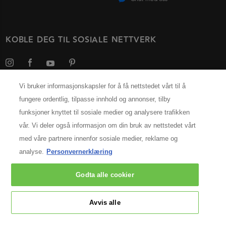
KOBLE DEG TIL SOSIALE NETTVERK
Vi bruker informasjonskapsler for å få nettstedet vårt til å
fungere ordentlig, tilpasse innhold og annonser, tilby
Velg ditt land
funksjoner knyttet til sosiale medier og analysere trafikken
vår. Vi deler også informasjon om din bruk av nettstedet vårt
INFORMASJON OM PRODUSENTEN
med våre partnere innenfor sosiale medier, reklame og
Kérastase Paris
analyse.
Personvernerklæring
14, rue Royale 75008 Paris
[email protected]
Godta alle cookier
© 2025 Kérastase. All rights reserved
Avvis alle