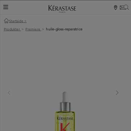
S
VEKSLINGSNAVIGASJON
Startside
>
Produkter
>
Premiere
>
huile-gloss-reparatrice