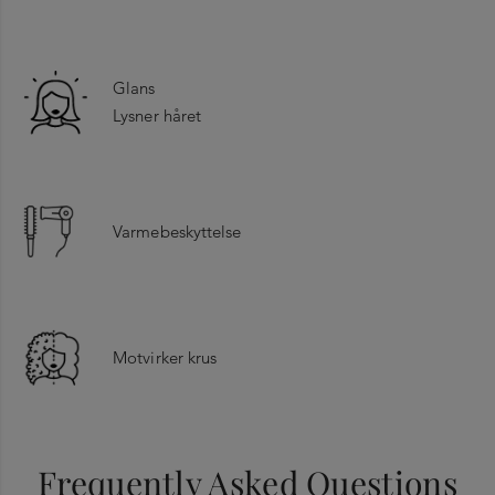
Glans
Lysner håret
Varmebeskyttelse
Motvirker krus
TRINN 1
Key Ingredients
Påfør 1 eller 2 pipetter i fuktig eller tørt hår.
Frequently Asked Questions
Sitronsyre: