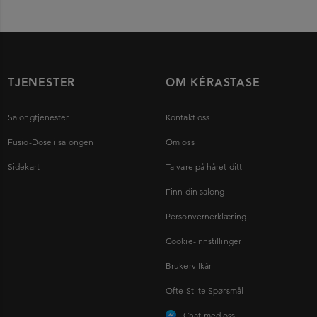
TJENESTER
OM KÉRASTASE
Salongtjenester
Kontakt oss
Fusio-Dose i salongen
Om oss
Sidekart
Ta vare på håret ditt
Finn din salong
Personvernerklæring
Cookie-innstillinger
Brukervilkår
Ofte Stilte Spørsmål
Chat med oss