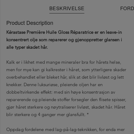
BESKRIVELSE
FORD
Product Description
Kérastase Première Huile Gloss Réparatrice er en leave-in
konsentrert olje som reparerer og gjenoppretter glansen i
alle typer skadet hår.
Kalk er i likhet med mange mineraler bra for hårets helse,
men for mye kan gi kalkrester i håret, som ytterligere skader
overbehandlet eller bleket hår, slik at det blir livløst og lett
knekker. Denne luksuriøse, pleiende oljen har en
dobbeltvirkende effekt: med sin høye konsentrasjon av
reparerende og pleiende stoffer forsegler den flisete spisser,
gjør håret sterkere og nøytraliserer livløst, skadet hår. Håret
blir sterkere og 4 ganger mer glansfullt. *
Oppdag fordelene med lag-på-lag-teknikken, for enda mer