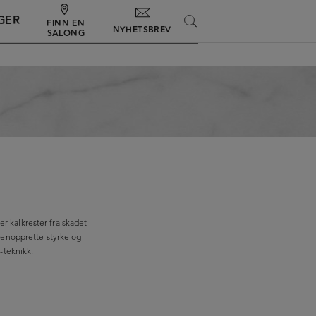
GER
SEARCH
FINN EN
NYHETSBREV
SALONG
er kalkrester fra skadet
jenopprette styrke og
-teknikk.