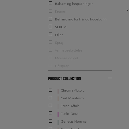
Balsam og innpakninger
v
Kremer
Behandling for hår og hodebunn
SERUM
Oljer
Spray
Varmebeskyttelse
Mousse og gel
Hårspray
PRODUCT COLLECTION
Chroma Absolu
Curl Manifesto
Fresh Affair
Fusio-Dose
Genesis Homme