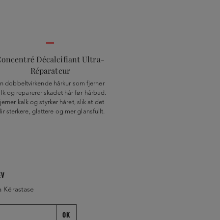
oncentré Décalcifiant Ultra-
Réparateur
n dobbeltvirkende hårkur som fjerner
lk og reparerer skadet hår før hårbad.
jerner kalk og styrker håret, slik at det
lir sterkere, glattere og mer glansfullt.
EV
a Kérastase
OK