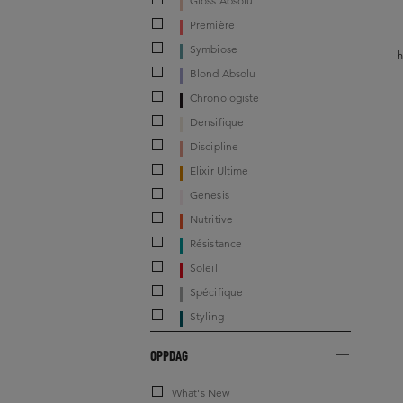
Gloss Absolu
Première
Symbiose
h
Blond Absolu
Chronologiste
Densifique
Discipline
Elixir Ultime
Genesis
Nutritive
Résistance
Soleil
Spécifique
Styling
OPPDAG
What's New