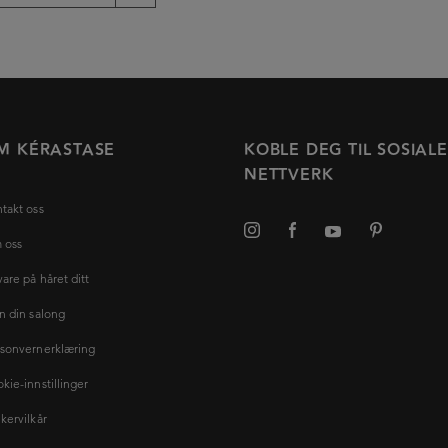
M KÉRASTASE
KOBLE DEG TIL SOSIALE
NETTVERK
takt oss
 oss
vare på håret ditt
n din salong
sonvernerklæring
kie-innstillinger
kervilkår