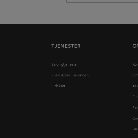
TJENESTER
O
Salongtjenester
Kon
Fusio-Dose i salongen
Om
Sidekart
Ta 
Fin
Per
Coo
Bru