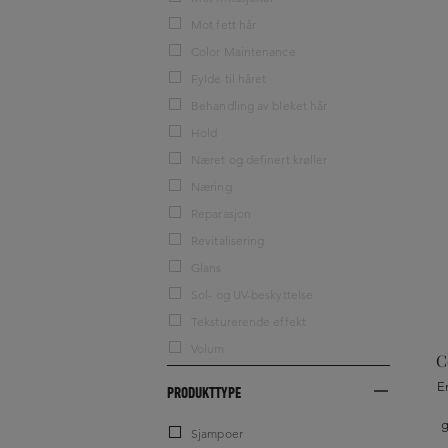
Mot fett hår
Color Maintenance
Fylde til håret
Behandling av bleket hår
Hold
Næret og definert krøller
Næring
Reparasjon
Revitalisering
Glans
Sol- og UV-beskyttelse
Teksturerende effekt
Volum
C
E
PRODUKTTYPE
g
Sjampoer