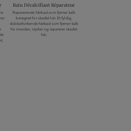
r
Bain Décalcifiant Réparateur
ie
Reparerende hårbad som fjerner kalk
ner
beregnet for skadet hår. Et fyldig,
dobbeltvirkende hårbad som fjerner kalk
r
fra innsiden, styrker og reparerer skadet
kt
hår.
t,