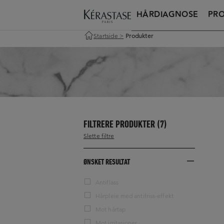
HÅRDIAGNOSE
PR
Startside
>
Produkter
FILTRERE PRODUKTER
(7)
Slette filtre
ØNSKET RESULTAT
Antiflass
Hårpleie med antifriss-effekt
Mot hårtap
Mot irritasjoner