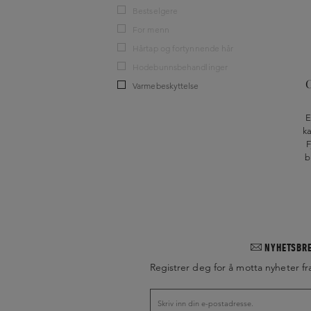
Bestselgere
For menn
Hårtap og fortynnende hår
Hodebunnsbehandlinger
C
Varmebeskyttelse
E
ka
F
b
NYHETSBR
Registrer deg for å motta nyheter fr