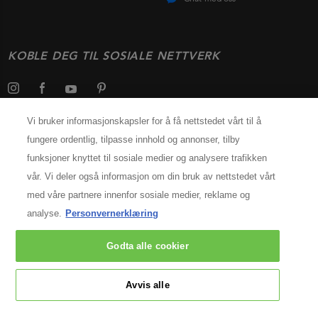
KOBLE DEG TIL SOSIALE NETTVERK
Vi bruker informasjonskapsler for å få nettstedet vårt til å
fungere ordentlig, tilpasse innhold og annonser, tilby
Velg ditt land
funksjoner knyttet til sosiale medier og analysere trafikken
vår. Vi deler også informasjon om din bruk av nettstedet vårt
INFORMASJON OM PRODUSENTEN
med våre partnere innenfor sosiale medier, reklame og
Kérastase Paris
analyse.
Personvernerklæring
14, rue Royale 75008 Paris
[email protected]
Godta alle cookier
© 2025 Kérastase. All rights reserved
Avvis alle