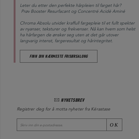
har kjøpt.
Leter du etter den perfekte hårpleien til farget hår?
sensibilisert eller skadet, fargebehandlet hår, hovedsakelig
Prøv Booster Resurfacant og Concentré Acidé Aminé
tilpasset tyny til middels tykt hår.
Chroma Absolu utvider kraffull fargepleie til et fullt spekter
Denne lyserosa, kremaktige gelkonsistensen, beriket med en
av nyanser, teksturer og frekvenser. Nå kan hvem som helst
ha hårfargen de ønsker seg uten at det går utover
kombinasjon av aminosyre og Centella Asiatica, fukter håret
langvarig intenst, fargeresultat og hårintegritet.
samtidig som den styrker fibrene for å beskytte fargen mot å
avta eller falme.
FINN DIN NÆRMESTE FRISØRSALONG
Fargen blir frisket opp med 74 % mer skinnende glans*.
92% av fargens intensitet er bevart etter 6 uker**.
*INSTRUMENTELL TEST
**INSTRUMENTELL TEST: BAIN CHROMA RESPECT + FONDANT CICA
CHROMA
NYHETSBREV
Registrer deg for å motta nyheter fra Kérastase
OK