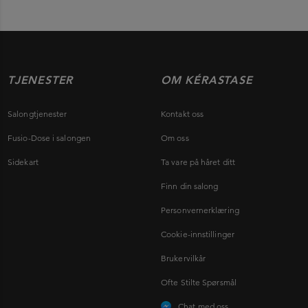
TJENESTER
OM KÉRASTASE
Salongtjenester
Kontakt oss
Fusio-Dose i salongen
Om oss
Sidekart
Ta vare på håret ditt
Finn din salong
Personvernerklæring
Cookie-innstillinger
Brukervilkår
Ofte Stilte Spørsmål
Chat med oss