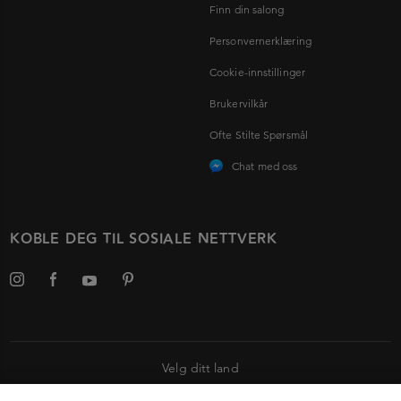
Finn din salong
Personvernerklæring
Cookie-innstillinger
Brukervilkår
Ofte Stilte Spørsmål
Chat med oss
KOBLE DEG TIL SOSIALE NETTVERK
Velg ditt land