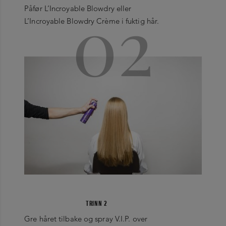
02
Påfør L’Incroyable Blowdry eller
L’Incroyable Blowdry Crème i fuktig hår.
TRINN 2
Gre håret tilbake og spray V.I.P. over