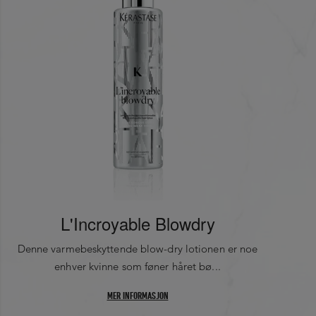
0
0
L'Incroyable Blowdry
Denne varmebeskyttende blow-dry lotionen er noe
enhver kvinne som føner håret bø...
MER INFORMASJON