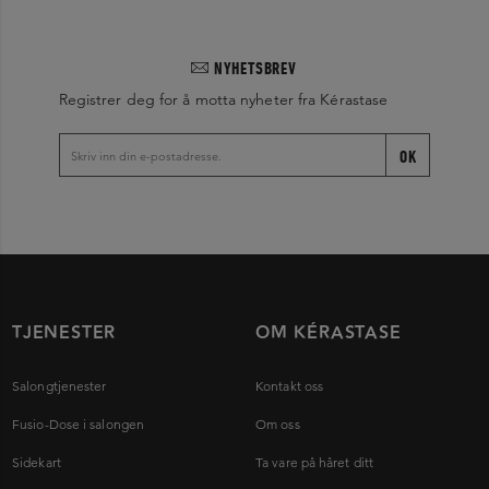
NYHETSBREV
Registrer deg for å motta nyheter fra Kérastase
OK
TJENESTER
OM KÉRASTASE
Salongtjenester
Kontakt oss
Fusio-Dose i salongen
Om oss
Sidekart
Ta vare på håret ditt