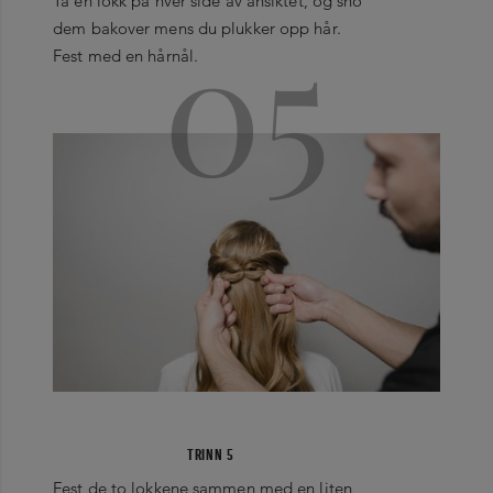
Ta en lokk på hver side av ansiktet, og sno
05
dem bakover mens du plukker opp hår.
Fest med en hårnål.
TRINN 5
Fest de to lokkene sammen med en liten