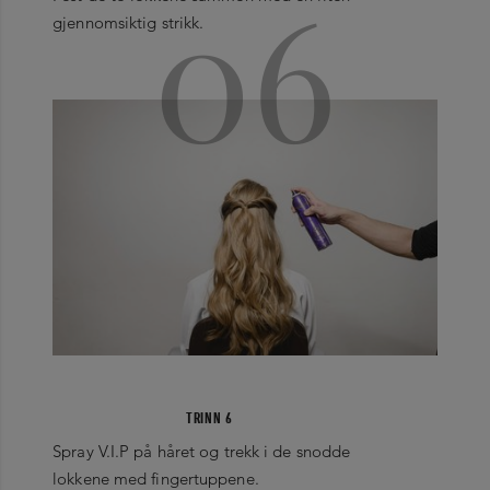
06
gjennomsiktig strikk.
TRINN 6
Spray V.I.P på håret og trekk i de snodde
lokkene med fingertuppene.