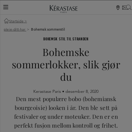
VEKSLINGSNAVIGASJON
Startside
>
pleie-ditt-har
>
Bohemsk sommerstil
BOHEMSK STIL TIL STRANDEN
Bohemske
sommerlokker, slik gjør
du
Kerastase Paris •
desember 8, 2020
Den mest populære bobo (bohemiansk
bourgeoisie) looken i år. Den ble sett på
festivaler og under moteuker. Den er en
perfekt fusjon mellom kontroll og frihet.