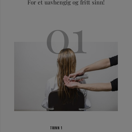
For et uavhengig og fritt sinn!
01
TRINN 1