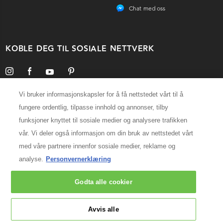
Chat med oss
KOBLE DEG TIL SOSIALE NETTVERK
Vi bruker informasjonskapsler for å få nettstedet vårt til å
fungere ordentlig, tilpasse innhold og annonser, tilby
Velg ditt land
funksjoner knyttet til sosiale medier og analysere trafikken
vår. Vi deler også informasjon om din bruk av nettstedet vårt
INFORMASJON OM PRODUSENTEN
med våre partnere innenfor sosiale medier, reklame og
Kérastase Paris
analyse.
Personvernerklæring
14, rue Royale 75008 Paris
[email protected]
Godta alle cookier
© 2025 Kérastase. All rights reserved
Avvis alle