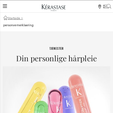
S
VEKSLINGSNAVIGASJON
Startside
>
personvernerklaering
TJENESTER
Din personlige hårpleie