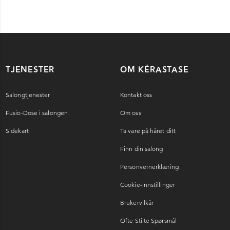
TJENESTER
OM KÉRASTASE
Salongtjenester
Kontakt oss
Fusio-Dose i salongen
Om oss
Sidekart
Ta vare på håret ditt
Finn din salong
Personvernerklæring
Cookie-innstillinger
Brukervilkår
Ofte Stilte Spørsmål